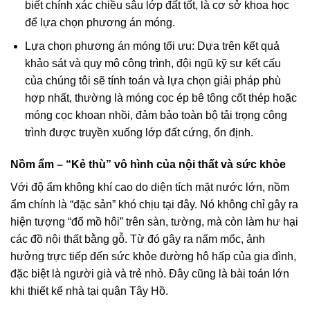
biết chính xác chiều sâu lớp đất tốt, là cơ sở khoa học
để lựa chọn phương án móng.
Lựa chọn phương án móng tối ưu: Dựa trên kết quả
khảo sát và quy mô công trình, đội ngũ kỹ sư kết cấu
của chúng tôi sẽ tính toán và lựa chọn giải pháp phù
hợp nhất, thường là móng cọc ép bê tông cốt thép hoặc
móng cọc khoan nhồi, đảm bảo toàn bộ tải trọng công
trình được truyền xuống lớp đất cứng, ổn định.
Nồm ẩm – “Kẻ thù” vô hình của nội thất và sức khỏe
Với độ ẩm không khí cao do diện tích mặt nước lớn, nồm
ẩm chính là “đặc sản” khó chịu tại đây. Nó không chỉ gây ra
hiện tượng “đổ mồ hôi” trên sàn, tường, mà còn làm hư hại
các đồ nội thất bằng gỗ. Từ đó gây ra nấm mốc, ảnh
hưởng trực tiếp đến sức khỏe đường hô hấp của gia đình,
đặc biệt là người già và trẻ nhỏ. Đây cũng là bài toán lớn
khi thiết kế nhà tại quận Tây Hồ.