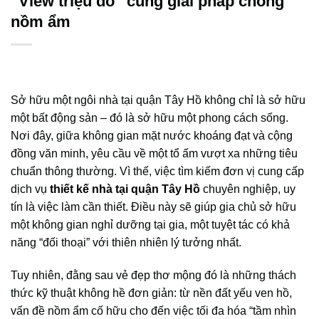
“View triệu đô” cùng giải pháp chống
nồm ẩm
Sở hữu một ngôi nhà tại quận Tây Hồ không chỉ là sở hữu
một bất động sản – đó là sở hữu một phong cách sống.
Nơi đây, giữa không gian mặt nước khoáng đạt và cộng
đồng văn minh, yêu cầu về một tổ ấm vượt xa những tiêu
chuẩn thông thường. Vì thế, việc tìm kiếm đơn vị cung cấp
dịch vụ
thiết kế nhà tại quận Tây Hồ
chuyên nghiệp, uy
tín là việc làm cần thiết. Điều này sẽ giúp gia chủ sở hữu
một không gian nghỉ dưỡng tại gia, một tuyệt tác có khả
năng “đối thoại” với thiên nhiên lý tưởng nhất.
Tuy nhiên, đằng sau vẻ đẹp thơ mộng đó là những thách
thức kỹ thuật không hề đơn giản: từ nền đất yếu ven hồ,
vấn đề nồm ẩm cố hữu cho đến việc tối đa hóa “tầm nhìn