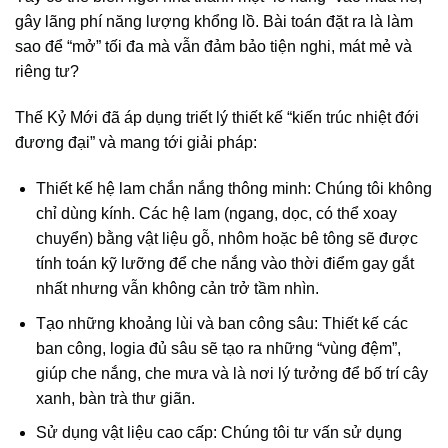
gây lãng phí năng lượng khổng lồ. Bài toán đặt ra là làm
sao để “mở” tối đa mà vẫn đảm bảo tiện nghi, mát mẻ và
riêng tư?
Thế Kỷ Mới đã áp dụng triết lý thiết kế “kiến trúc nhiệt đới
đương đại” và mang tới giải pháp:
Thiết kế hệ lam chắn nắng thông minh: Chúng tôi không
chỉ dùng kính. Các hệ lam (ngang, dọc, có thể xoay
chuyển) bằng vật liệu gỗ, nhôm hoặc bê tông sẽ được
tính toán kỹ lưỡng để che nắng vào thời điểm gay gắt
nhất nhưng vẫn không cản trở tầm nhìn.
Tạo những khoảng lùi và ban công sâu: Thiết kế các
ban công, logia đủ sâu sẽ tạo ra những “vùng đệm”,
giúp che nắng, che mưa và là nơi lý tưởng để bố trí cây
xanh, bàn trà thư giãn.
Sử dụng vật liệu cao cấp: Chúng tôi tư vấn sử dụng