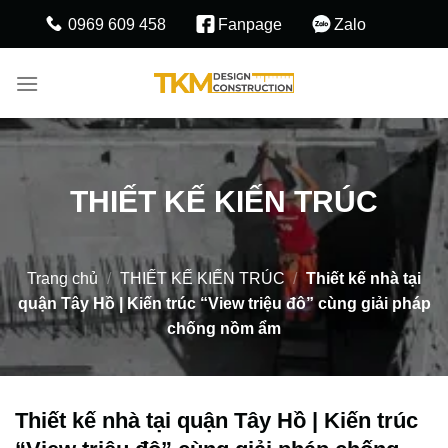
Skip
0969 609 458
Fanpage
Zalo
to
content
THIẾT KẾ KIẾN TRÚC
Trang chủ
/
THIẾT KẾ KIẾN TRÚC
/
Thiết kế nhà tại
quận Tây Hồ | Kiến trúc “View triệu đô” cùng giải pháp
chống nồm ẩm
Thiết kế nhà tại quận Tây Hồ | Kiến trúc