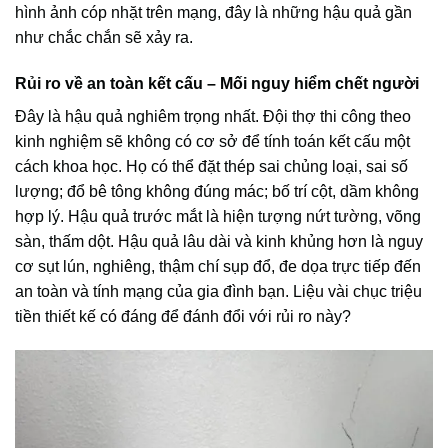
hình ảnh cóp nhặt trên mạng, đây là những hậu quả gần
như chắc chắn sẽ xảy ra.
Rủi ro về an toàn kết cấu – Mối nguy hiểm chết người
Đây là hậu quả nghiêm trọng nhất. Đội thợ thi công theo
kinh nghiệm sẽ không có cơ sở để tính toán kết cấu một
cách khoa học. Họ có thể đặt thép sai chủng loại, sai số
lượng; đổ bê tông không đúng mác; bố trí cột, dầm không
hợp lý. Hậu quả trước mắt là hiện tượng nứt tường, võng
sàn, thấm dột. Hậu quả lâu dài và kinh khủng hơn là nguy
cơ sụt lún, nghiêng, thậm chí sụp đổ, đe dọa trực tiếp đến
an toàn và tính mạng của gia đình bạn. Liệu vài chục triệu
tiền thiết kế có đáng để đánh đổi với rủi ro này?