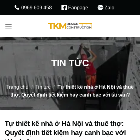
Skip
0969 609 458
Fanpage
Zalo
to
content
TIN TỨC
Trang chủ
/
Tin tức
/
Tự thiết kế nhà ở Hà Nội và thuê
thợ: Quyết định tiết kiệm hay canh bạc với tài sản?
Tự thiết kế nhà ở Hà Nội và thuê thợ:
Quyết định tiết kiệm hay canh bạc với