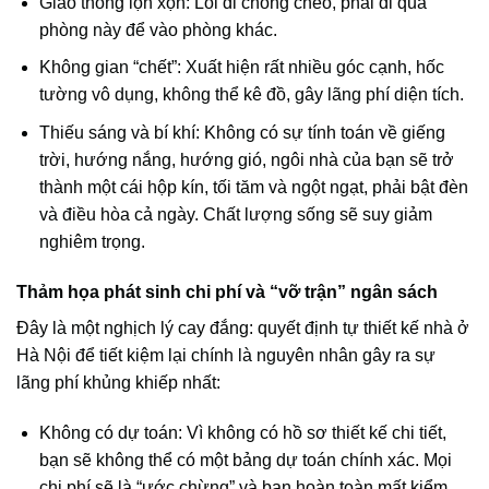
Giao thông lộn xộn: Lối đi chồng chéo, phải đi qua
phòng này để vào phòng khác.
Không gian “chết”: Xuất hiện rất nhiều góc cạnh, hốc
tường vô dụng, không thể kê đồ, gây lãng phí diện tích.
Thiếu sáng và bí khí: Không có sự tính toán về giếng
trời, hướng nắng, hướng gió, ngôi nhà của bạn sẽ trở
thành một cái hộp kín, tối tăm và ngột ngạt, phải bật đèn
và điều hòa cả ngày. Chất lượng sống sẽ suy giảm
nghiêm trọng.
Thảm họa phát sinh chi phí và “vỡ trận” ngân sách
Đây là một nghịch lý cay đắng: quyết định tự thiết kế nhà ở
Hà Nội để tiết kiệm lại chính là nguyên nhân gây ra sự
lãng phí khủng khiếp nhất:
Không có dự toán: Vì không có hồ sơ thiết kế chi tiết,
bạn sẽ không thể có một bảng dự toán chính xác. Mọi
chi phí sẽ là “ước chừng” và bạn hoàn toàn mất kiểm