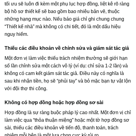
tối ưu sẽ luôn đi kèm một phụ lục hợp đồng, liệt kê rõ ràng
bộ hồ sơ thiết kế sẽ bao gồm bao nhiêu bản vẽ, thuộc
những hạng mục nào. Nếu báo giá chỉ ghi chung chung
“Thiết kế nhà” mà không có chi tiết, đó là một dấu hiệu
nguy hiểm.
Thiếu các điều khoản về chỉnh sửa và giám sát tác giả
Một đơn vị làm việc thiếu trách nhiệm thường sẽ giới hạn
số lần chỉnh sửa một cách vô lý (ví dụ: chỉ sửa 1-2 lần) và
không có cam kết giám sát tác giả. Điều này có nghĩa là
sau khi nhận tiền, họ sẽ “phủi tay” và bỏ mặc bạn tự vật lộn
với đội thợ thi công.
Không có hợp đồng hoặc hợp đồng sơ sài
Hợp đồng là sự ràng buộc pháp lý cao nhất. Một đơn vị chỉ
làm việc qua “thỏa thuận miệng” hoặc một tờ hợp đồng sơ
sài, thiếu các điều khoản về tiến độ, thanh toán, trách
nhiệm mỗi bên là một lựa chọn cực kỳ rủi ro.