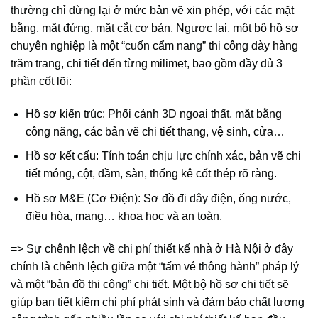
thường chỉ dừng lại ở mức bản vẽ xin phép, với các mặt
bằng, mặt đứng, mặt cắt cơ bản. Ngược lại, một bộ hồ sơ
chuyên nghiệp là một “cuốn cẩm nang” thi công dày hàng
trăm trang, chi tiết đến từng milimet, bao gồm đầy đủ 3
phần cốt lõi:
Hồ sơ kiến trúc: Phối cảnh 3D ngoại thất, mặt bằng
công năng, các bản vẽ chi tiết thang, vệ sinh, cửa…
Hồ sơ kết cấu: Tính toán chịu lực chính xác, bản vẽ chi
tiết móng, cột, dầm, sàn, thống kê cốt thép rõ ràng.
Hồ sơ M&E (Cơ Điện): Sơ đồ đi dây điện, ống nước,
điều hòa, mạng… khoa học và an toàn.
=> Sự chênh lệch về chi phí thiết kế nhà ở Hà Nội ở đây
chính là chênh lệch giữa một “tấm vé thông hành” pháp lý
và một “bản đồ thi công” chi tiết. Một bộ hồ sơ chi tiết sẽ
giúp bạn tiết kiệm chi phí phát sinh và đảm bảo chất lượng