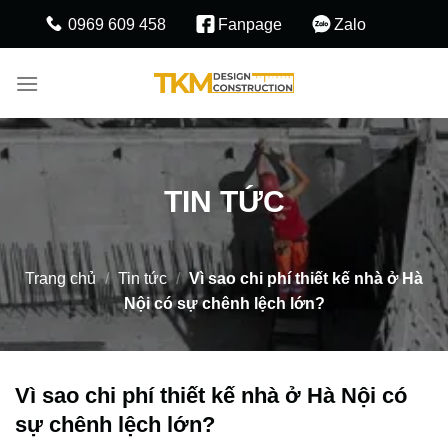
Skip
0969 609 458
Fanpage
Zalo
to
content
TIN TỨC
Trang chủ
/
Tin tức
/
Vì sao chi phí thiết kế nhà ở Hà
Nội có sự chênh lệch lớn?
Vì sao chi phí thiết kế nhà ở Hà Nội có
sự chênh lệch lớn?