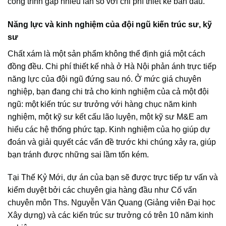
công trình gấp nhiều lần so với chi phí thiết kế ban đầu.
Năng lực và kinh nghiệm của đội ngũ kiến trúc sư, kỹ
sư
Chất xám là một sản phẩm không thể định giá một cách
đồng đều. Chi phí thiết kế nhà ở Hà Nội phản ánh trực tiếp
năng lực của đội ngũ đứng sau nó. Ở mức giá chuyên
nghiệp, bạn đang chi trả cho kinh nghiệm của cả một đội
ngũ: một kiến trúc sư trưởng với hàng chục năm kinh
nghiệm, một kỹ sư kết cấu lão luyện, một kỹ sư M&E am
hiểu các hệ thống phức tạp. Kinh nghiệm của họ giúp dự
đoán và giải quyết các vấn đề trước khi chúng xảy ra, giúp
bạn tránh được những sai lầm tốn kém.
Tại Thế Kỷ Mới, dự án của bạn sẽ được trực tiếp tư vấn và
kiểm duyệt bởi các chuyên gia hàng đầu như Cố vấn
chuyên môn Ths. Nguyễn Văn Quang (Giảng viên Đại học
Xây dựng) và các kiến trúc sư trưởng có trên 10 năm kinh