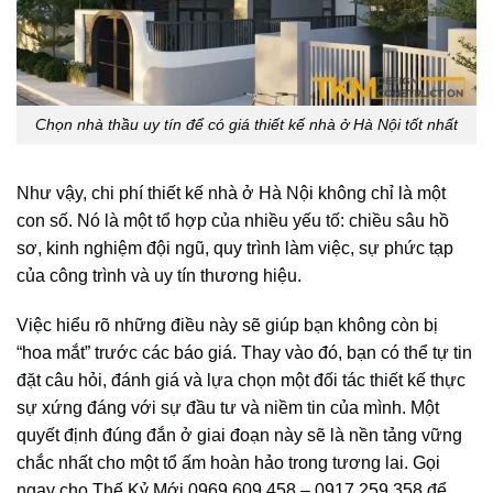
Chọn nhà thầu uy tín để có giá thiết kế nhà ở Hà Nội tốt nhất
Như vậy, chi phí thiết kế nhà ở Hà Nội không chỉ là một
con số. Nó là một tổ hợp của nhiều yếu tố: chiều sâu hồ
sơ, kinh nghiệm đội ngũ, quy trình làm việc, sự phức tạp
của công trình và uy tín thương hiệu.
Việc hiểu rõ những điều này sẽ giúp bạn không còn bị
“hoa mắt” trước các báo giá. Thay vào đó, bạn có thể tự tin
đặt câu hỏi, đánh giá và lựa chọn một đối tác thiết kế thực
sự xứng đáng với sự đầu tư và niềm tin của mình. Một
quyết định đúng đắn ở giai đoạn này sẽ là nền tảng vững
chắc nhất cho một tổ ấm hoàn hảo trong tương lai. Gọi
ngay cho Thế Kỷ Mới 0969 609 458 – 0917 259 358 để