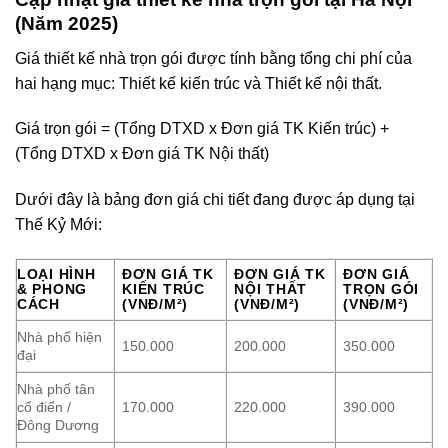
(Năm 2025)
Giá thiết kế nhà trọn gói được tính bằng tổng chi phí của
hai hạng mục: Thiết kế kiến trúc và Thiết kế nội thất.
Giá trọn gói = (Tổng DTXD x Đơn giá TK Kiến trúc) +
(Tổng DTXD x Đơn giá TK Nội thất)
Dưới đây là bảng đơn giá chi tiết đang được áp dụng tại
Thế Kỷ Mới:
LOẠI HÌNH
ĐƠN GIÁ TK
ĐƠN GIÁ TK
ĐƠN GIÁ
& PHONG
KIẾN TRÚC
NỘI THẤT
TRỌN GÓI
CÁCH
(VNĐ/M²)
(VNĐ/M²)
(VNĐ/M²)
Nhà phố hiện
150.000
200.000
350.000
đại
Nhà phố tân
cổ điển /
170.000
220.000
390.000
Đông Dương