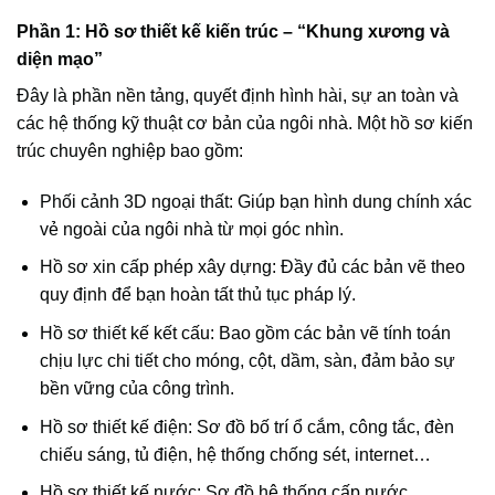
Phần 1: Hồ sơ thiết kế kiến trúc – “Khung xương và
diện mạo”
Đây là phần nền tảng, quyết định hình hài, sự an toàn và
các hệ thống kỹ thuật cơ bản của ngôi nhà. Một hồ sơ kiến
trúc chuyên nghiệp bao gồm:
Phối cảnh 3D ngoại thất: Giúp bạn hình dung chính xác
vẻ ngoài của ngôi nhà từ mọi góc nhìn.
Hồ sơ xin cấp phép xây dựng: Đầy đủ các bản vẽ theo
quy định để bạn hoàn tất thủ tục pháp lý.
Hồ sơ thiết kế kết cấu: Bao gồm các bản vẽ tính toán
chịu lực chi tiết cho móng, cột, dầm, sàn, đảm bảo sự
bền vững của công trình.
Hồ sơ thiết kế điện: Sơ đồ bố trí ổ cắm, công tắc, đèn
chiếu sáng, tủ điện, hệ thống chống sét, internet…
Hồ sơ thiết kế nước: Sơ đồ hệ thống cấp nước