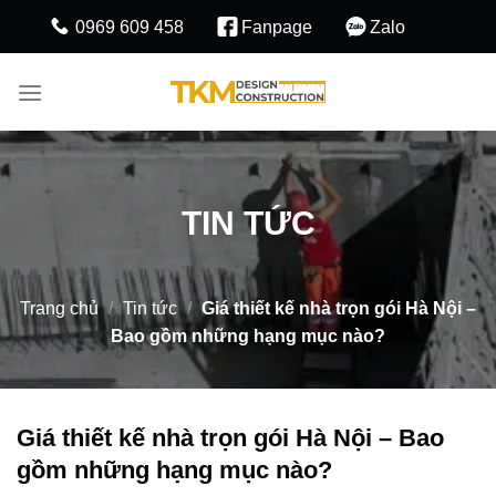
Skip
0969 609 458
Fanpage
Zalo
to
content
TIN TỨC
Trang chủ
/
Tin tức
/
Giá thiết kế nhà trọn gói Hà Nội –
Bao gồm những hạng mục nào?
Giá thiết kế nhà trọn gói Hà Nội – Bao
gồm những hạng mục nào?