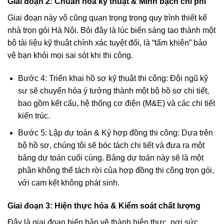
Giai đoạn 2: Chuẩn hóa kỹ thuật & Minh bạch chi phí
Giai đoạn này vô cũng quan trọng trong quy trình thiết kế
nhà trọn gói Hà Nội. Bỏi đây là lúc biến sáng tạo thành một
bộ tài liệu kỹ thuật chính xác tuyệt đối, là “tấm khiên” bảo
vệ bạn khỏi mọi sai sót khi thi công.
Bước 4: Triển khai hồ sơ kỹ thuật thi công: Đội ngũ kỹ
sư sẽ chuyển hóa ý tưởng thành một bộ hồ sơ chi tiết,
bao gồm kết cấu, hệ thống cơ điện (M&E) và các chi tiết
kiến trúc.
Bước 5: Lập dự toán & Ký hợp đồng thi công: Dựa trên
bộ hồ sơ, chúng tôi sẽ bóc tách chi tiết và đưa ra một
bảng dự toán cuối cùng. Bảng dự toán này sẽ là một
phần không thể tách rời của hợp đồng thi công trọn gói,
với cam kết không phát sinh.
Giai đoạn 3: Hiện thực hóa & Kiểm soát chất lượng
Đây là giai đoạn biến bản vẽ thành hiện thực, nơi sức