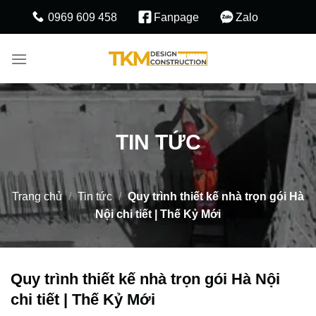
Skip
0969 609 458
Fanpage
Zalo
to
content
TIN TỨC
Trang chủ
/
Tin tức
/
Quy trình thiết kế nhà trọn gói Hà
Nội chi tiết | Thế Kỷ Mới
Quy trình thiết kế nhà trọn gói Hà Nội
chi tiết | Thế Kỷ Mới