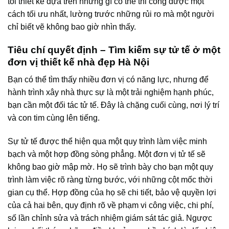
tôi thiết kế dựa trên những gì có thể thi công được một
cách tối ưu nhất, lường trước những rủi ro mà một người
chỉ biết vẽ không bao giờ nhìn thấy.
Tiêu chí quyết định – Tìm kiếm sự tử tế ở một
đơn vị thiết kế nhà đẹp Hà Nội
Bạn có thể tìm thấy nhiều đơn vị có năng lực, nhưng để
hành trình xây nhà thực sự là một trải nghiệm hạnh phúc,
bạn cần một đối tác tử tế. Đây là chặng cuối cùng, nơi lý trí
và con tim cùng lên tiếng.
Sự tử tế được thể hiện qua một quy trình làm việc minh
bạch và một hợp đồng sòng phẳng. Một đơn vị tử tế sẽ
không bao giờ mập mờ. Họ sẽ trình bày cho bạn một quy
trình làm việc rõ ràng từng bước, với những cột mốc thời
gian cụ thể. Hợp đồng của họ sẽ chi tiết, bảo vệ quyền lợi
của cả hai bên, quy định rõ về phạm vi công việc, chi phí,
số lần chỉnh sửa và trách nhiệm giám sát tác giả. Ngược