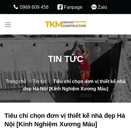
Skip
0969 609 458
Fanpage
Zalo
to
content
TIN TỨC
Trang chủ
/
Tin tức
/
Tiêu chí chọn đơn vị thiết kế nhà
đẹp Hà Nội [Kinh Nghiệm Xương Máu]
Tiêu chí chọn đơn vị thiết kế nhà đẹp Hà
Nội [Kinh Nghiệm Xương Máu]