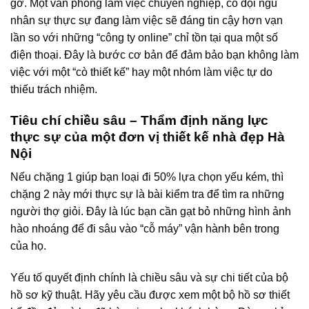
gỡ. Một văn phòng làm việc chuyên nghiệp, có đội ngũ
nhân sự thực sự đang làm việc sẽ đáng tin cậy hơn vạn
lần so với những “công ty online” chỉ tồn tại qua một số
điện thoại. Đây là bước cơ bản để đảm bảo bạn không làm
việc với một “cò thiết kế” hay một nhóm làm việc tự do
thiếu trách nhiệm.
Tiêu chí chiều sâu – Thẩm định năng lực
thực sự của một đơn vị thiết kế nhà đẹp Hà
Nội
Nếu chặng 1 giúp bạn loại đi 50% lựa chọn yếu kém, thì
chặng 2 này mới thực sự là bài kiểm tra để tìm ra những
người thợ giỏi. Đây là lúc bạn cần gạt bỏ những hình ảnh
hào nhoáng để đi sâu vào “cỗ máy” vận hành bên trong
của họ.
Yếu tố quyết định chính là chiều sâu và sự chi tiết của bộ
hồ sơ kỹ thuật. Hãy yêu cầu được xem một bộ hồ sơ thiết