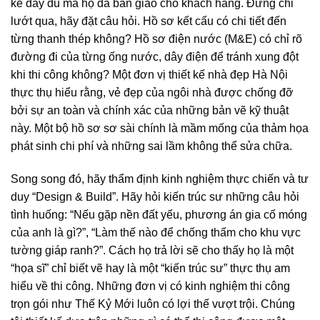
kế đầy đủ mà họ đã bàn giao cho khách hàng. Đừng chỉ
lướt qua, hãy đặt câu hỏi. Hồ sơ kết cấu có chi tiết đến
từng thanh thép không? Hồ sơ điện nước (M&E) có chỉ rõ
đường đi của từng ống nước, dây điện để tránh xung đột
khi thi công không? Một đơn vị thiết kế nhà đẹp Hà Nội
thực thụ hiểu rằng, vẻ đẹp của ngôi nhà được chống đỡ
bởi sự an toàn và chính xác của những bản vẽ kỹ thuật
này. Một bộ hồ sơ sơ sài chính là mầm mống của thảm họa
phát sinh chi phí và những sai lầm không thể sửa chữa.
Song song đó, hãy thẩm định kinh nghiệm thực chiến và tư
duy “Design & Build”. Hãy hỏi kiến trúc sư những câu hỏi
tình huống: “Nếu gặp nền đất yếu, phương án gia cố móng
của anh là gì?”, “Làm thế nào để chống thấm cho khu vực
tường giáp ranh?”. Cách họ trả lời sẽ cho thấy họ là một
“họa sĩ” chỉ biết vẽ hay là một “kiến trúc sư” thực thụ am
hiểu về thi công. Những đơn vị có kinh nghiệm thi công
trọn gói như Thế Kỷ Mới luôn có lợi thế vượt trội. Chúng